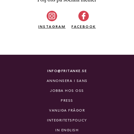
b
ö
c
INSTAGRAM
k
FACEBOOK
e
r
o
n
l
i
INFO@FRITANKE.SE
n
ANNONSERA I SANS
e
h
JOBBA HOS OSS
o
PRESS
s
F
VANLIGA FRÅGOR
r
INTEGRITETSPOLICY
i
T
IN ENGLISH