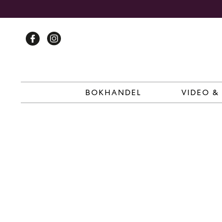
Skip
to
content
BOKHANDEL
VIDEO &