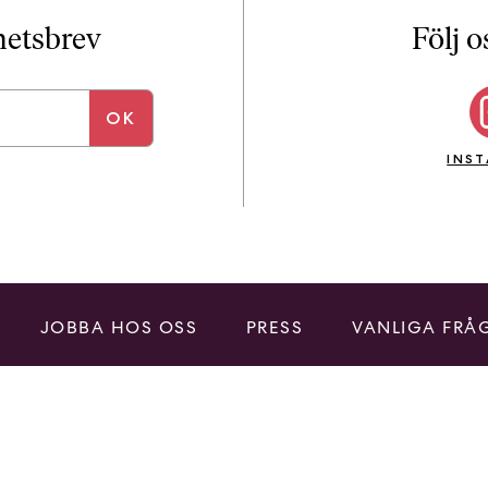
i
T
yhetsbrev
Följ o
a
n
k
e
INS
JOBBA HOS OSS
PRESS
VANLIGA FRÅ