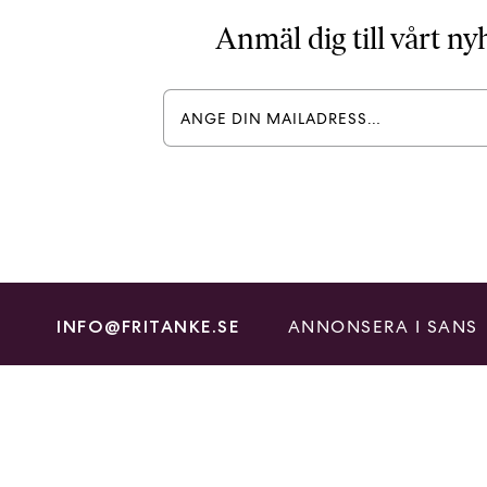
Anmäl dig till vårt n
ANNONSERA I SANS
INFO@FRITANKE.SE