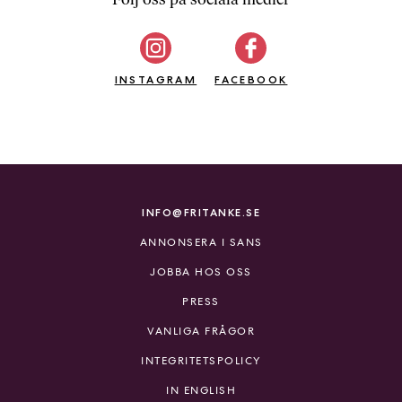
b
ö
c
INSTAGRAM
k
FACEBOOK
e
r
o
n
l
i
INFO@FRITANKE.SE
n
ANNONSERA I SANS
e
h
JOBBA HOS OSS
o
PRESS
s
F
VANLIGA FRÅGOR
r
INTEGRITETSPOLICY
i
T
IN ENGLISH