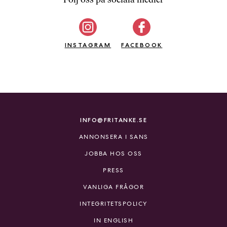
b
ö
c
INSTAGRAM
k
FACEBOOK
e
r
o
n
l
i
INFO@FRITANKE.SE
n
ANNONSERA I SANS
e
h
JOBBA HOS OSS
o
PRESS
s
F
VANLIGA FRÅGOR
r
INTEGRITETSPOLICY
i
T
IN ENGLISH