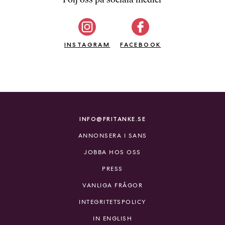
b
ö
c
INSTAGRAM
k
FACEBOOK
e
r
o
n
l
i
INFO@FRITANKE.SE
n
ANNONSERA I SANS
e
h
JOBBA HOS OSS
o
PRESS
s
F
VANLIGA FRÅGOR
r
INTEGRITETSPOLICY
i
T
IN ENGLISH