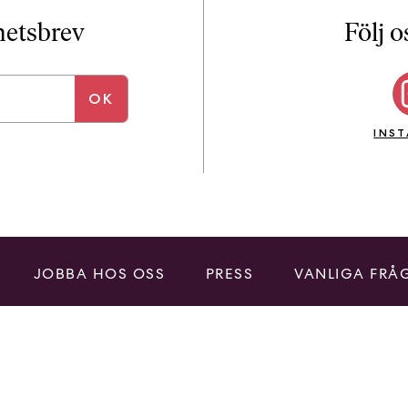
i
T
yhetsbrev
Följ o
a
n
k
e
INS
JOBBA HOS OSS
PRESS
VANLIGA FRÅ