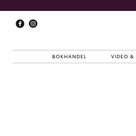
Skip
to
content
BOKHANDEL
VIDEO &