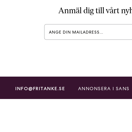
Anmäl dig till vårt n
ANNONSERA I SANS
INFO@FRITANKE.SE