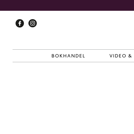
Skip
to
content
BOKHANDEL
VIDEO &