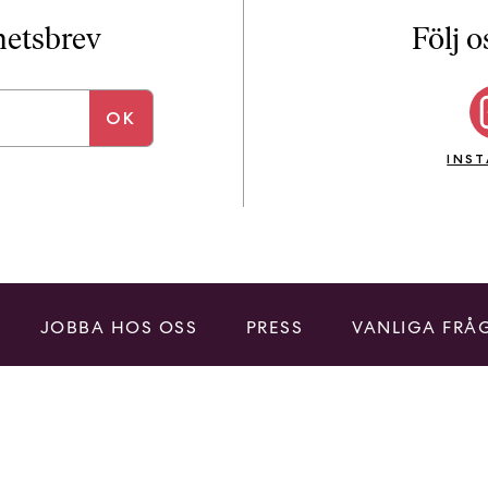
i
T
yhetsbrev
Följ o
a
n
k
e
INS
JOBBA HOS OSS
PRESS
VANLIGA FRÅ