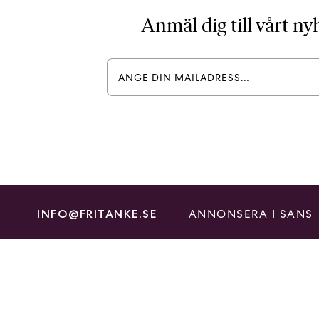
Anmäl dig till vårt n
ANNONSERA I SANS
INFO@FRITANKE.SE