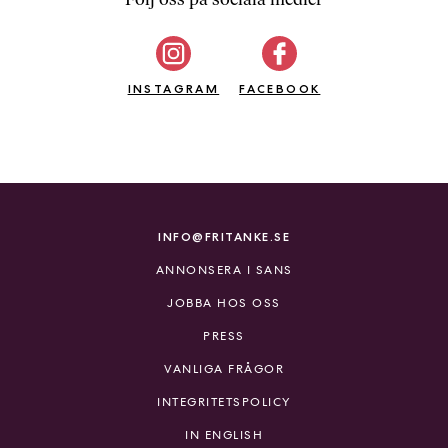
b
ö
c
INSTAGRAM
k
FACEBOOK
e
r
o
n
l
i
INFO@FRITANKE.SE
n
ANNONSERA I SANS
e
h
JOBBA HOS OSS
o
PRESS
s
F
VANLIGA FRÅGOR
r
INTEGRITETSPOLICY
i
T
IN ENGLISH