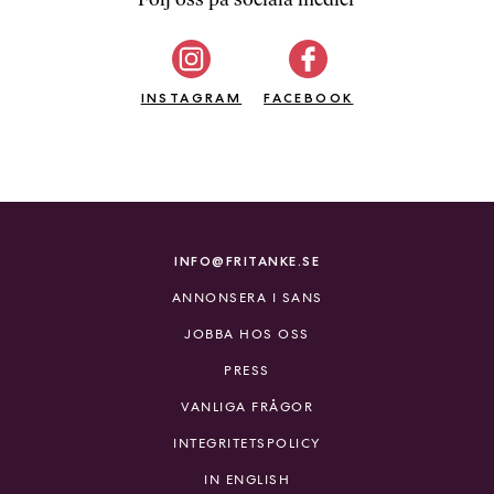
b
ö
c
INSTAGRAM
k
FACEBOOK
e
r
o
n
l
i
INFO@FRITANKE.SE
n
ANNONSERA I SANS
e
h
JOBBA HOS OSS
o
PRESS
s
F
VANLIGA FRÅGOR
r
INTEGRITETSPOLICY
i
T
IN ENGLISH