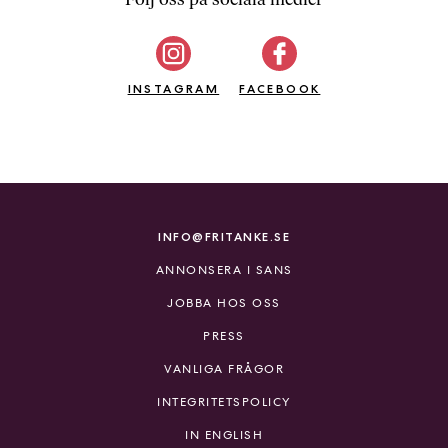
b
ö
c
INSTAGRAM
k
FACEBOOK
e
r
o
n
l
i
INFO@FRITANKE.SE
n
ANNONSERA I SANS
e
h
JOBBA HOS OSS
o
PRESS
s
F
VANLIGA FRÅGOR
r
INTEGRITETSPOLICY
i
T
IN ENGLISH