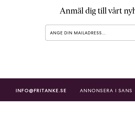
Anmäl dig till vårt n
ANNONSERA I SANS
INFO@FRITANKE.SE