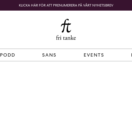
KLICKA HÄR FÖR ATT PRENUMERERA PÅ VÅRT NYHETSBREV
Fri
B
o
SÖK
KUNDKORG
Tanke
k
h
a
n
d
 PODD
SANS
EVENTS
e
l
p
å
n
ä
t
e
t
,
k