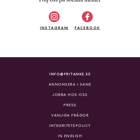
b
ö
c
INSTAGRAM
k
FACEBOOK
e
r
o
n
l
i
INFO@FRITANKE.SE
n
ANNONSERA I SANS
e
h
JOBBA HOS OSS
o
PRESS
s
F
VANLIGA FRÅGOR
r
INTEGRITETSPOLICY
i
T
IN ENGLISH