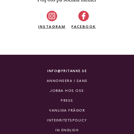
b
ö
c
INSTAGRAM
k
FACEBOOK
e
r
o
n
l
i
INFO@FRITANKE.SE
n
ANNONSERA I SANS
e
h
JOBBA HOS OSS
o
PRESS
s
F
VANLIGA FRÅGOR
r
INTEGRITETSPOLICY
i
T
IN ENGLISH