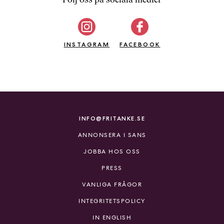
b
ö
c
INSTAGRAM
k
FACEBOOK
e
r
o
n
l
i
INFO@FRITANKE.SE
n
ANNONSERA I SANS
e
h
JOBBA HOS OSS
o
PRESS
s
F
VANLIGA FRÅGOR
r
INTEGRITETSPOLICY
i
T
IN ENGLISH