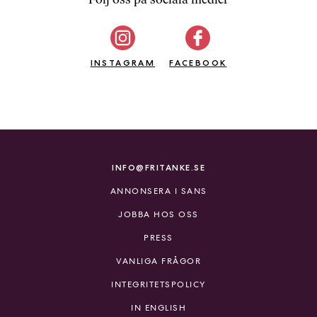
b
ö
c
INSTAGRAM
k
FACEBOOK
e
r
o
n
l
i
INFO@FRITANKE.SE
n
ANNONSERA I SANS
e
h
JOBBA HOS OSS
o
PRESS
s
F
VANLIGA FRÅGOR
r
INTEGRITETSPOLICY
i
T
IN ENGLISH