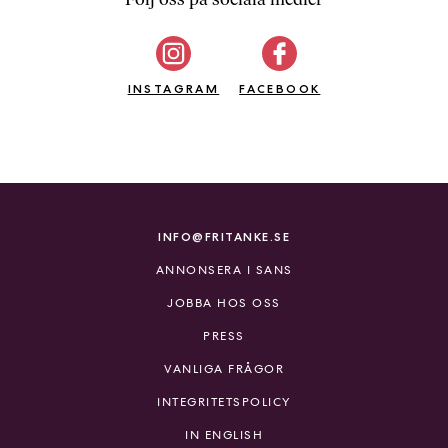
b
ö
c
INSTAGRAM
k
FACEBOOK
e
r
o
n
l
i
INFO@FRITANKE.SE
n
ANNONSERA I SANS
e
h
JOBBA HOS OSS
o
PRESS
s
F
VANLIGA FRÅGOR
r
INTEGRITETSPOLICY
i
T
IN ENGLISH