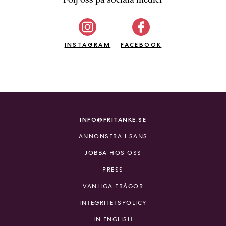
b
ö
c
INSTAGRAM
k
FACEBOOK
e
r
o
n
l
i
INFO@FRITANKE.SE
n
ANNONSERA I SANS
e
h
JOBBA HOS OSS
o
PRESS
s
F
VANLIGA FRÅGOR
r
INTEGRITETSPOLICY
i
T
IN ENGLISH