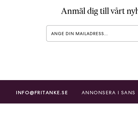
Anmäl dig till vårt n
ANNONSERA I SANS
INFO@FRITANKE.SE