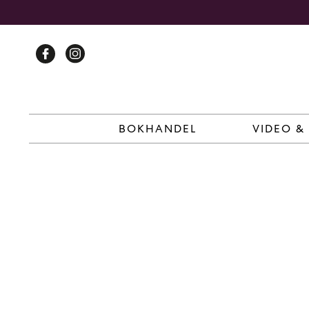
Skip
to
content
BOKHANDEL
VIDEO &