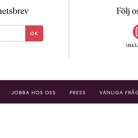
i
T
yhetsbrev
Följ o
a
n
k
e
INS
JOBBA HOS OSS
PRESS
VANLIGA FRÅ