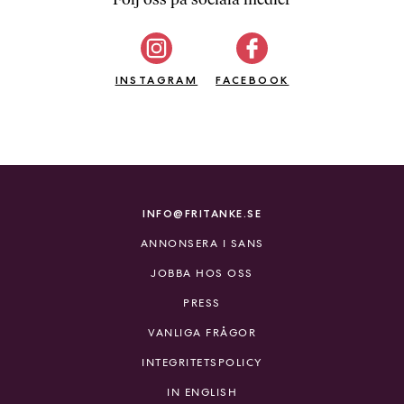
b
ö
c
INSTAGRAM
k
FACEBOOK
e
r
o
n
l
i
INFO@FRITANKE.SE
n
ANNONSERA I SANS
e
h
JOBBA HOS OSS
o
PRESS
s
F
VANLIGA FRÅGOR
r
INTEGRITETSPOLICY
i
T
IN ENGLISH