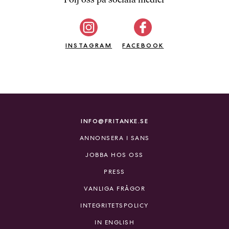
b
ö
c
INSTAGRAM
k
FACEBOOK
e
r
o
n
l
i
INFO@FRITANKE.SE
n
ANNONSERA I SANS
e
h
JOBBA HOS OSS
o
PRESS
s
F
VANLIGA FRÅGOR
r
INTEGRITETSPOLICY
i
T
IN ENGLISH