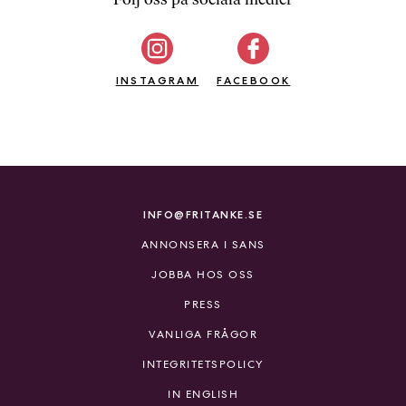
b
ö
c
INSTAGRAM
k
FACEBOOK
e
r
o
n
l
i
INFO@FRITANKE.SE
n
ANNONSERA I SANS
e
h
JOBBA HOS OSS
o
PRESS
s
F
VANLIGA FRÅGOR
r
INTEGRITETSPOLICY
i
T
IN ENGLISH