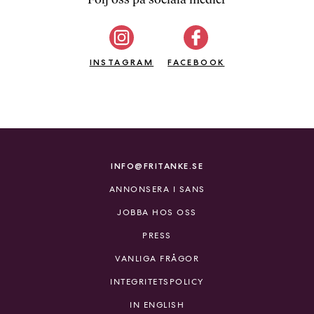
b
ö
c
INSTAGRAM
k
FACEBOOK
e
r
o
n
l
i
INFO@FRITANKE.SE
n
ANNONSERA I SANS
e
h
JOBBA HOS OSS
o
PRESS
s
F
VANLIGA FRÅGOR
r
INTEGRITETSPOLICY
i
T
IN ENGLISH