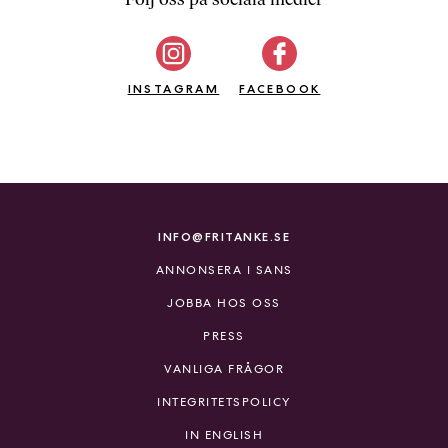
b
ö
c
INSTAGRAM
k
FACEBOOK
e
r
o
n
l
i
INFO@FRITANKE.SE
n
ANNONSERA I SANS
e
h
JOBBA HOS OSS
o
PRESS
s
F
VANLIGA FRÅGOR
r
INTEGRITETSPOLICY
i
T
IN ENGLISH