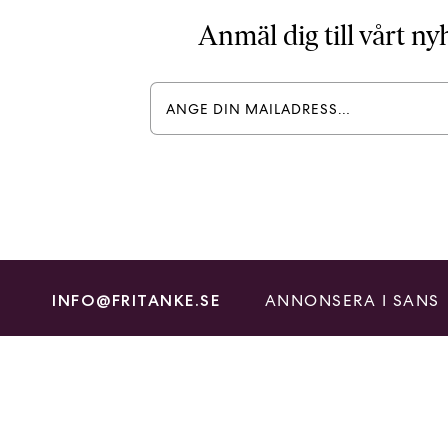
Anmäl dig till vårt n
ANNONSERA I SANS
INFO@FRITANKE.SE