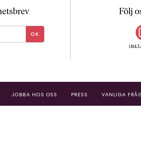
i
T
yhetsbrev
Följ o
a
n
k
e
INS
JOBBA HOS OSS
PRESS
VANLIGA FRÅ