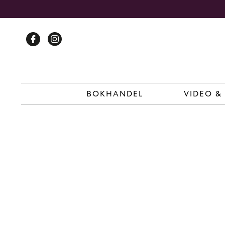
Skip
to
content
BOKHANDEL
VIDEO &