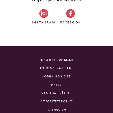
b
ö
c
INSTAGRAM
k
FACEBOOK
e
r
o
n
l
i
INFO@FRITANKE.SE
n
ANNONSERA I SANS
e
h
JOBBA HOS OSS
o
PRESS
s
F
VANLIGA FRÅGOR
r
INTEGRITETSPOLICY
i
T
IN ENGLISH