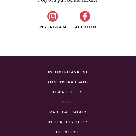
b
ö
c
INSTAGRAM
k
FACEBOOK
e
r
o
n
l
i
INFO@FRITANKE.SE
n
ANNONSERA I SANS
e
h
JOBBA HOS OSS
o
PRESS
s
F
VANLIGA FRÅGOR
r
INTEGRITETSPOLICY
i
T
IN ENGLISH