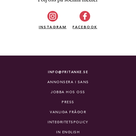
b
ö
c
INSTAGRAM
k
FACEBOOK
e
r
o
n
l
i
INFO@FRITANKE.SE
n
ANNONSERA I SANS
e
h
JOBBA HOS OSS
o
PRESS
s
F
VANLIGA FRÅGOR
r
INTEGRITETSPOLICY
i
T
IN ENGLISH