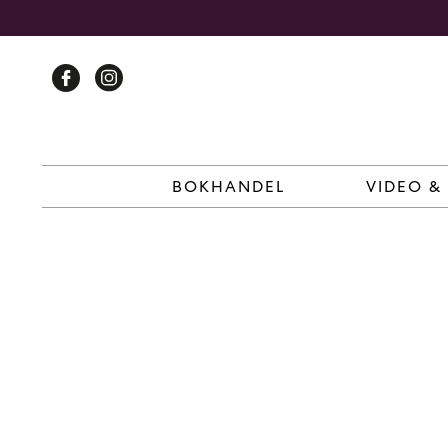
Skip
to
content
BOKHANDEL
VIDEO &