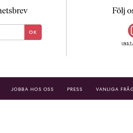
i
T
yhetsbrev
Följ o
a
n
k
e
INS
JOBBA HOS OSS
PRESS
VANLIGA FRÅ