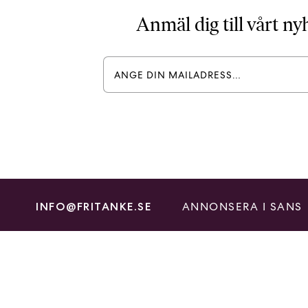
Anmäl dig till vårt n
ANNONSERA I SANS
INFO@FRITANKE.SE