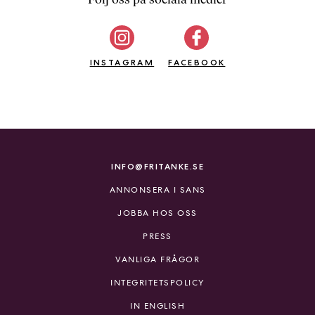
b
ö
c
INSTAGRAM
k
FACEBOOK
e
r
o
n
l
i
INFO@FRITANKE.SE
n
ANNONSERA I SANS
e
h
JOBBA HOS OSS
o
PRESS
s
F
VANLIGA FRÅGOR
r
INTEGRITETSPOLICY
i
T
IN ENGLISH