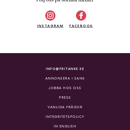
b
ö
c
INSTAGRAM
k
FACEBOOK
e
r
o
n
l
i
INFO@FRITANKE.SE
n
ANNONSERA I SANS
e
h
JOBBA HOS OSS
o
PRESS
s
F
VANLIGA FRÅGOR
r
INTEGRITETSPOLICY
i
T
IN ENGLISH