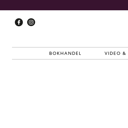
Skip
to
content
BOKHANDEL
VIDEO &