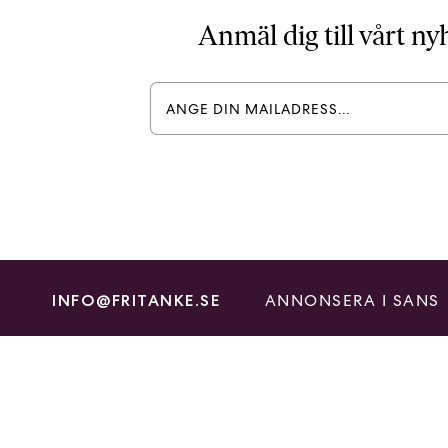
Anmäl dig till vårt n
ANNONSERA I SANS
INFO@FRITANKE.SE