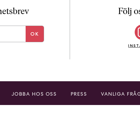
i
T
yhetsbrev
Följ o
a
n
k
e
INS
JOBBA HOS OSS
PRESS
VANLIGA FRÅ