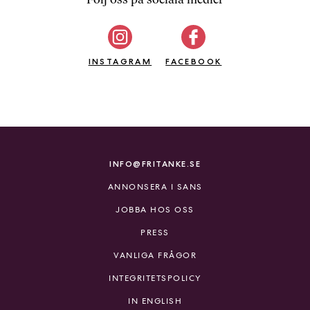
b
ö
c
INSTAGRAM
k
FACEBOOK
e
r
o
n
l
i
INFO@FRITANKE.SE
n
ANNONSERA I SANS
e
h
JOBBA HOS OSS
o
PRESS
s
F
VANLIGA FRÅGOR
r
INTEGRITETSPOLICY
i
T
IN ENGLISH