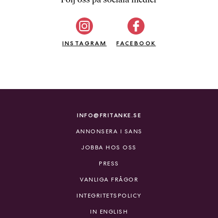
b
ö
c
INSTAGRAM
k
FACEBOOK
e
r
o
n
l
i
INFO@FRITANKE.SE
n
ANNONSERA I SANS
e
h
JOBBA HOS OSS
o
PRESS
s
F
VANLIGA FRÅGOR
r
INTEGRITETSPOLICY
i
T
IN ENGLISH