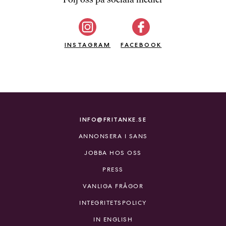
b
ö
c
INSTAGRAM
k
FACEBOOK
e
r
o
n
l
i
INFO@FRITANKE.SE
n
ANNONSERA I SANS
e
h
JOBBA HOS OSS
o
PRESS
s
F
VANLIGA FRÅGOR
r
INTEGRITETSPOLICY
i
T
IN ENGLISH