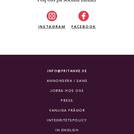
b
ö
c
INSTAGRAM
k
FACEBOOK
e
r
o
n
l
i
INFO@FRITANKE.SE
n
ANNONSERA I SANS
e
h
JOBBA HOS OSS
o
PRESS
s
F
VANLIGA FRÅGOR
r
INTEGRITETSPOLICY
i
T
IN ENGLISH