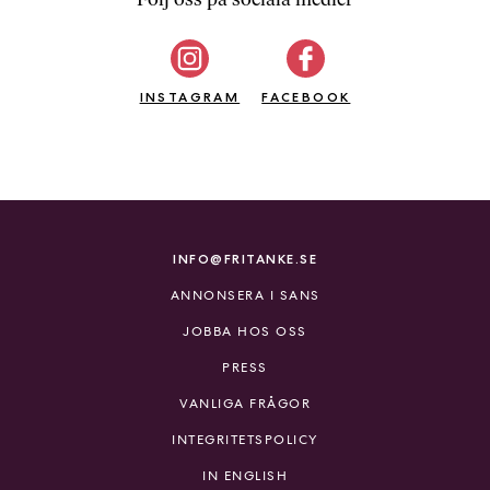
b
ö
c
INSTAGRAM
k
FACEBOOK
e
r
o
n
l
i
INFO@FRITANKE.SE
n
ANNONSERA I SANS
e
h
JOBBA HOS OSS
o
PRESS
s
F
VANLIGA FRÅGOR
r
INTEGRITETSPOLICY
i
T
IN ENGLISH