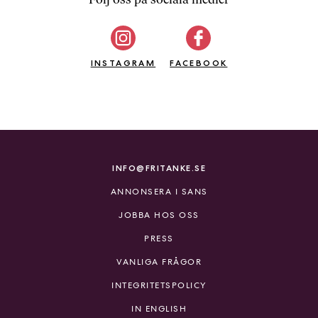
b
ö
c
INSTAGRAM
k
FACEBOOK
e
r
o
n
l
i
INFO@FRITANKE.SE
n
ANNONSERA I SANS
e
h
JOBBA HOS OSS
o
PRESS
s
F
VANLIGA FRÅGOR
r
INTEGRITETSPOLICY
i
T
IN ENGLISH