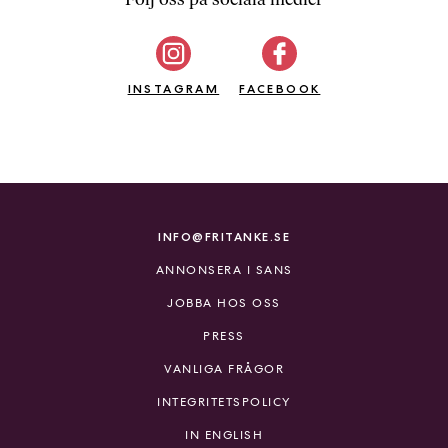
b
ö
c
INSTAGRAM
k
FACEBOOK
e
r
o
n
l
i
INFO@FRITANKE.SE
n
ANNONSERA I SANS
e
h
JOBBA HOS OSS
o
PRESS
s
F
VANLIGA FRÅGOR
r
INTEGRITETSPOLICY
i
T
IN ENGLISH