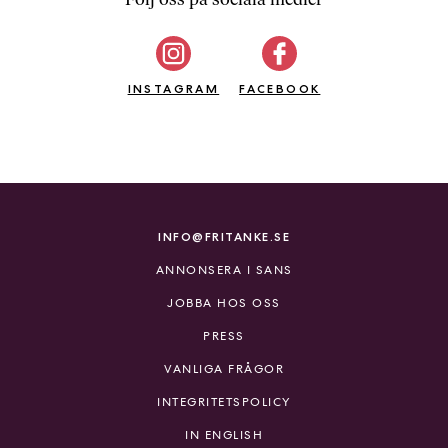
b
ö
c
INSTAGRAM
k
FACEBOOK
e
r
o
n
l
i
INFO@FRITANKE.SE
n
ANNONSERA I SANS
e
h
JOBBA HOS OSS
o
PRESS
s
F
VANLIGA FRÅGOR
r
INTEGRITETSPOLICY
i
T
IN ENGLISH