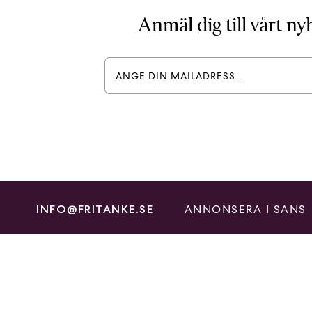
Anmäl dig till vårt n
ANNONSERA I SANS
INFO@FRITANKE.SE