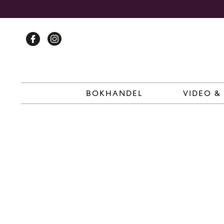
Skip
to
content
BOKHANDEL
VIDEO &