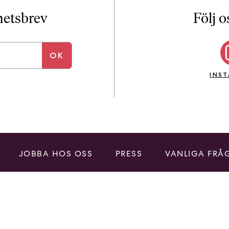
i
T
yhetsbrev
Följ o
a
n
k
e
INS
JOBBA HOS OSS
PRESS
VANLIGA FRÅ