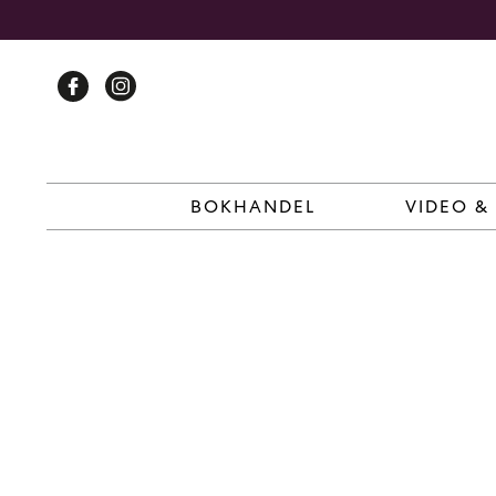
Skip
to
content
BOKHANDEL
VIDEO &