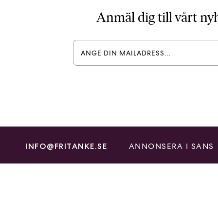
Anmäl dig till vårt n
ANNONSERA I SANS
INFO@FRITANKE.SE