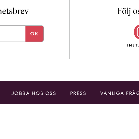
i
T
yhetsbrev
Följ o
a
n
k
e
INS
JOBBA HOS OSS
PRESS
VANLIGA FRÅ