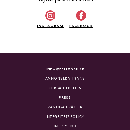
b
ö
c
INSTAGRAM
k
FACEBOOK
e
r
o
n
l
i
INFO@FRITANKE.SE
n
ANNONSERA I SANS
e
h
JOBBA HOS OSS
o
PRESS
s
F
VANLIGA FRÅGOR
r
INTEGRITETSPOLICY
i
T
IN ENGLISH