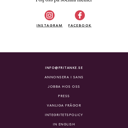
b
ö
c
INSTAGRAM
k
FACEBOOK
e
r
o
n
l
i
INFO@FRITANKE.SE
n
ANNONSERA I SANS
e
h
JOBBA HOS OSS
o
PRESS
s
F
VANLIGA FRÅGOR
r
INTEGRITETSPOLICY
i
T
IN ENGLISH