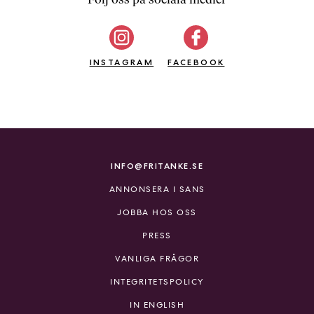
b
ö
c
INSTAGRAM
k
FACEBOOK
e
r
o
n
l
i
INFO@FRITANKE.SE
n
ANNONSERA I SANS
e
h
JOBBA HOS OSS
o
PRESS
s
F
VANLIGA FRÅGOR
r
INTEGRITETSPOLICY
i
T
IN ENGLISH