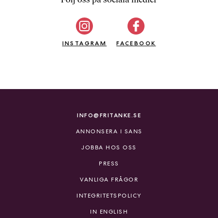
b
ö
c
INSTAGRAM
k
FACEBOOK
e
r
o
n
l
i
INFO@FRITANKE.SE
n
ANNONSERA I SANS
e
h
JOBBA HOS OSS
o
PRESS
s
F
VANLIGA FRÅGOR
r
INTEGRITETSPOLICY
i
T
IN ENGLISH