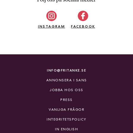
b
ö
c
INSTAGRAM
k
FACEBOOK
e
r
o
n
l
i
INFO@FRITANKE.SE
n
ANNONSERA I SANS
e
h
JOBBA HOS OSS
o
PRESS
s
F
VANLIGA FRÅGOR
r
INTEGRITETSPOLICY
i
T
IN ENGLISH