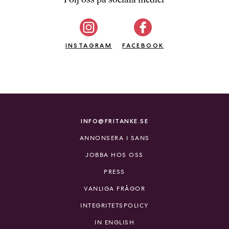
b
ö
c
INSTAGRAM
k
FACEBOOK
e
r
o
n
l
i
INFO@FRITANKE.SE
n
ANNONSERA I SANS
e
h
JOBBA HOS OSS
o
PRESS
s
F
VANLIGA FRÅGOR
r
INTEGRITETSPOLICY
i
T
IN ENGLISH