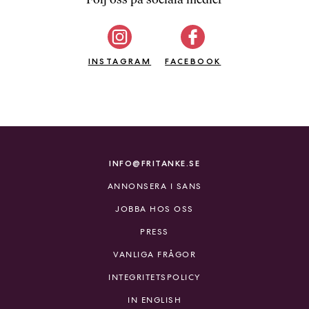
b
ö
c
INSTAGRAM
k
FACEBOOK
e
r
o
n
l
i
INFO@FRITANKE.SE
n
ANNONSERA I SANS
e
h
JOBBA HOS OSS
o
PRESS
s
F
VANLIGA FRÅGOR
r
INTEGRITETSPOLICY
i
T
IN ENGLISH