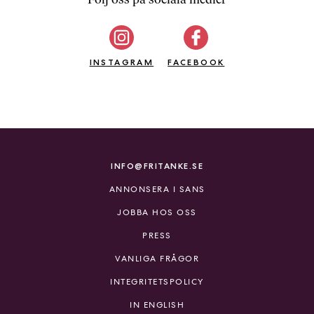
b
ö
c
INSTAGRAM
k
FACEBOOK
e
r
o
n
l
i
INFO@FRITANKE.SE
n
ANNONSERA I SANS
e
h
JOBBA HOS OSS
o
PRESS
s
F
VANLIGA FRÅGOR
r
INTEGRITETSPOLICY
i
T
IN ENGLISH