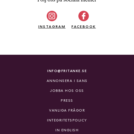
b
ö
c
INSTAGRAM
k
FACEBOOK
e
r
o
n
l
i
INFO@FRITANKE.SE
n
ANNONSERA I SANS
e
h
JOBBA HOS OSS
o
PRESS
s
F
VANLIGA FRÅGOR
r
INTEGRITETSPOLICY
i
T
IN ENGLISH